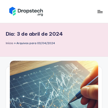
Skip
to
D
Blog
content
sobre
r
tecnologia,
Dia:
3 de abril de 2024
o
linux,
opensource,
p
Início
»
Arquivos para 03/04/2024
finanças,
s
mercado
t
financeiro,
estatistica.
e
c
h
.
o