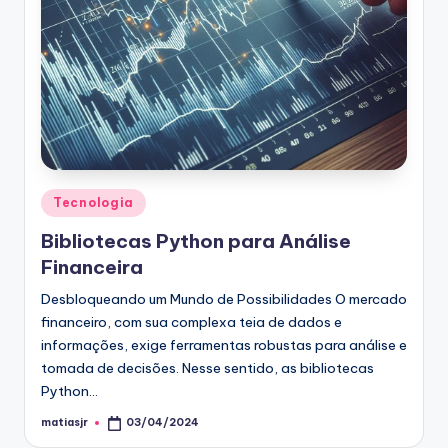
r
g
Posted
Tecnologia
in
Bibliotecas Python para Análise
Financeira
Desbloqueando um Mundo de Possibilidades O mercado
financeiro, com sua complexa teia de dados e
informações, exige ferramentas robustas para análise e
tomada de decisões. Nesse sentido, as bibliotecas
Python…
matiasjr
03/04/2024
Posted
by