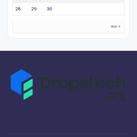
28
29
30
mar »