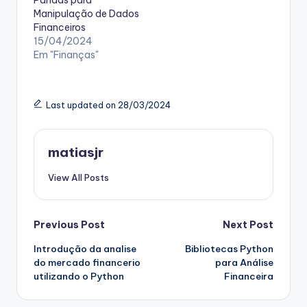
Manipulação de Dados
Financeiros
15/04/2024
Em "Finanças"
Last updated on 28/03/2024
matiasjr
View All Posts
Post
Previous Post
Next Post
Introdução da analise
Bibliotecas Python
navigation
do mercado financerio
para Análise
utilizando o Python
Financeira