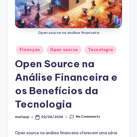
r
g
Open source na análise financeira
Posted
Finanças
Open source
Tecnologia
in
Open Source na
Análise Financeira e
os Benefícios da
Tecnologia
No Comments
matiasjr
02/04/2024
Posted
by
Open source na análise financeira oferecem uma série