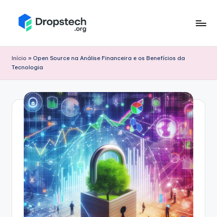
Skip
to
D
Blog
content
sobre
r
Início
»
Open Source na Análise Financeira e os Benefícios da
tecnologia,
Tecnologia
o
linux,
opensource,
p
finanças,
s
mercado
t
financeiro,
estatistica.
e
c
h
.
o